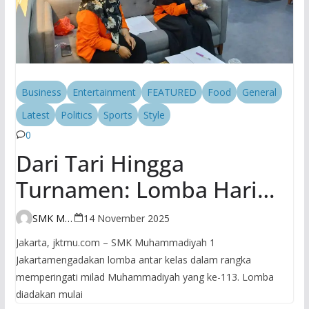
Business
Entertainment
FEATURED
Food
General
Latest
Politics
Sports
Style
0
Dari Tari Hingga
Turnamen: Lomba Hari
Kedua SMK
SMK Muhammadiyah 1 Jakarta
14 November 2025
Muhammadiyah 1 Jakarta
Jakarta, jktmu.com – SMK Muhammadiyah 1
Bikin Milad
Jakartamengadakan lomba antar kelas dalam rangka
memperingati milad Muhammadiyah yang ke-113. Lomba
Muhammadiyah Makin
diadakan mulai