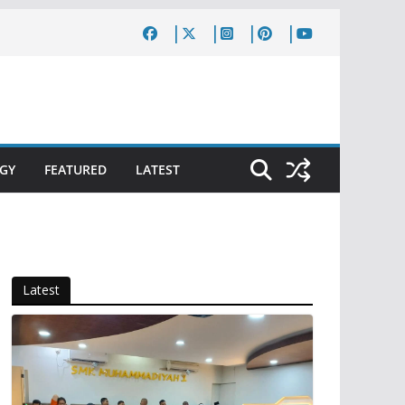
GY
FEATURED
LATEST
Latest