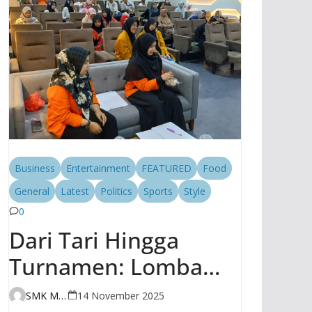
Business
Entertainment
FEATURED
Food
General
Latest
Politics
Sports
Style
0
Dari Tari Hingga
Turnamen: Lomba
Hari Kedua SMK
SMK Muhammadiyah 1 Jakarta
14 November 2025