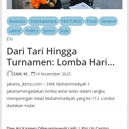
Business
Entertainment
FEATURED
Food
General
Latest
Politics
Sports
Style
0
Dari Tari Hingga
Turnamen: Lomba Hari
Kedua SMK
SMK Muhammadiyah 1 Jakarta
14 November 2025
Muhammadiyah 1 Jakarta
Jakarta, jktmu.com – SMK Muhammadiyah 1
Bikin Milad
Jakartamengadakan lomba antar kelas dalam rangka
memperingati milad Muhammadiyah yang ke-113. Lomba
Muhammadiyah Makin
diadakan mulai
Hidup!
Пин Ап Казино Официальный сайт | Pin Up Casino