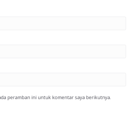
ada peramban ini untuk komentar saya berikutnya.