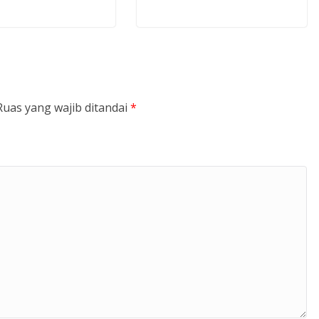
Ruas yang wajib ditandai
*