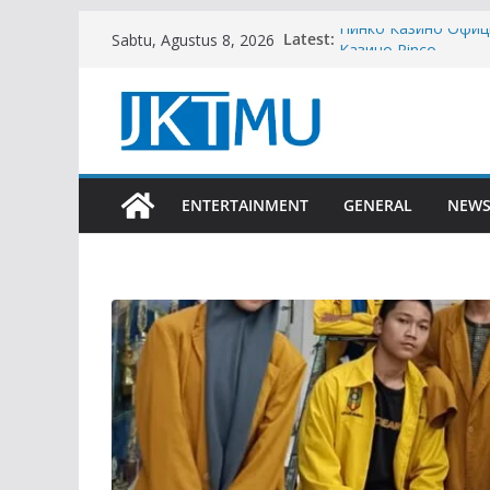
Skip
Latest:
Пинко Казино Офиц
Sabtu, Agustus 8, 2026
to
Казино Pinco
Canlı Casino Siteleri –
content
Spinfin Online Casin
Tables
Mostbet AZ – bukmeke
Mostbet w Polsce – r
ENTERTAINMENT
GENERAL
NEW