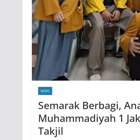
NEWS
Semarak Berbagi, An
Muhammadiyah 1 Jaka
Takjil