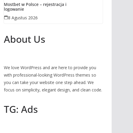
Mostbet w Polsce – rejestracja i
logowanie
8 Agustus 2026
About Us
We love WordPress and are here to provide you
with professional-looking WordPress themes so
you can take your website one step ahead. We
focus on simplicity, elegant design, and clean code.
TG: Ads