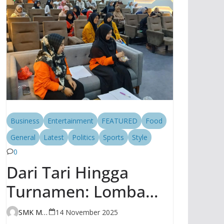
Business
Entertainment
FEATURED
Food
General
Latest
Politics
Sports
Style
0
Dari Tari Hingga
Turnamen: Lomba
Hari Kedua SMK
SMK Muhammadiyah 1 Jakarta
14 November 2025