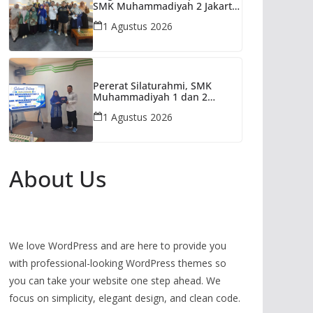
SMK Muhammadiyah 2 Jakarta
siap kolaborasi program
1 Agustus 2026
Unggulan SMK Muhammadiyah
1 jakarta
Pererat Silaturahmi, SMK
Muhammadiyah 1 dan 2
Jakarta Berkolaborasi
1 Agustus 2026
Tingkatkan Mutu Sekolah
About Us
We love WordPress and are here to provide you
with professional-looking WordPress themes so
you can take your website one step ahead. We
focus on simplicity, elegant design, and clean code.