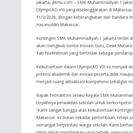
Jakarta, jktmu.com – SMK Muhammadiyah 1 Jakar
OlympicAD VIII yang diselenggarakan di Makassar,
11/2/2026, dengan keberangkatan dari Bandara I
Hasanuddin Makassar.
Kontingen SMK Muhammadiyah 1 Jakarta terdiri ata
akan mengikuti lomba Inovasi Guru, Dewi Mutiara 
Tati Nurkhikmah yang bertindak sebagai pendamp
Keikutsertaan dalam OlympicAD VIII ini menjad
potensi akademik dan inovasi peserta didik maupu
menjadi ruang aktualisasi kompetensi sekaligus m
Bapak Febriantoni selaku Kepala SMK Muhammadi
terpilihnya perwakilan sekolah untuk berkompetisi 
“Kami sangat bangga atas keikutsertaan konting
Makassar. Ini bukan sekadar perlombaan, tetapi j
semangat berprestasi warga sekolah. Kami berh
Hilaul dapat memberikan yang terbaik, menjaga n