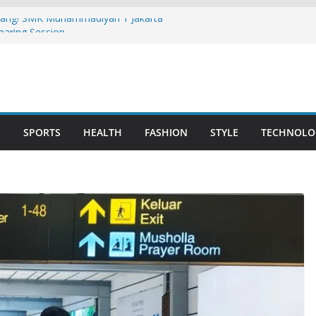
pang! SMK Muhammadiyah 1 Jakarta
haring Session
diyah 1 Jakarta Berangkat ke Jerman,
asilan Program Ausbildung
an Sekadar Mimpi: SMK Muhammadiyah 1
itmen Siswa dan Orang Tua melalui
e Academy
s pendidikan SMK Muhammadiyah 2
S
SPORTS
HEALTH
FASHION
STYLE
TECHNOLO
rasi program Unggulan SMK
karta
, SMK Muhammadiyah 1 dan 2 Jakarta
atkan Mutu Sekolah