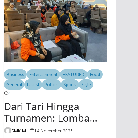
Business
Entertainment
FEATURED
Food
General
Latest
Politics
Sports
Style
0
Dari Tari Hingga
Turnamen: Lomba
Hari Kedua SMK
SMK Muhammadiyah 1 Jakarta
14 November 2025