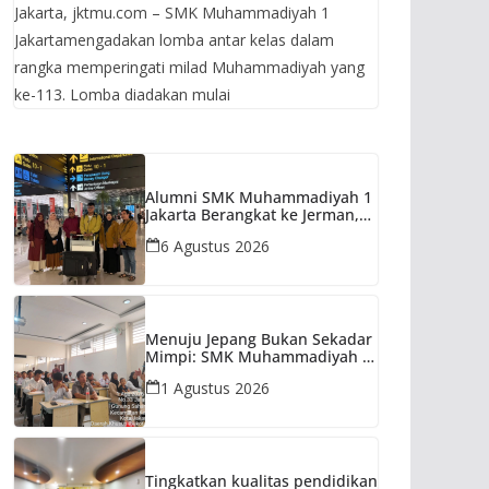
Muhammadiyah 1
Jakarta, jktmu.com – SMK Muhammadiyah 1
Jakarta Bikin Milad
Jakartamengadakan lomba antar kelas dalam
rangka memperingati milad Muhammadiyah yang
Muhammadiyah
ke-113. Lomba diadakan mulai
Makin Hidup!
Alumni SMK Muhammadiyah 1
Jakarta Berangkat ke Jerman,
Wujud Nyata Keberhasilan
6 Agustus 2026
Program Ausbildung
Menuju Jepang Bukan Sekadar
Mimpi: SMK Muhammadiyah 1
Jakarta Perkuat Komitmen
1 Agustus 2026
Siswa dan Orang Tua melalui
Sosialisasi Japanese Academy
Tingkatkan kualitas pendidikan