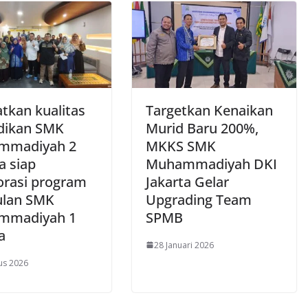
atkan kualitas
Targetkan Kenaikan
dikan SMK
Murid Baru 200%,
mmadiyah 2
MKKS SMK
a siap
Muhammadiyah DKI
orasi program
Jakarta Gelar
lan SMK
Upgrading Team
mmadiyah 1
SPMB
a
28 Januari 2026
us 2026