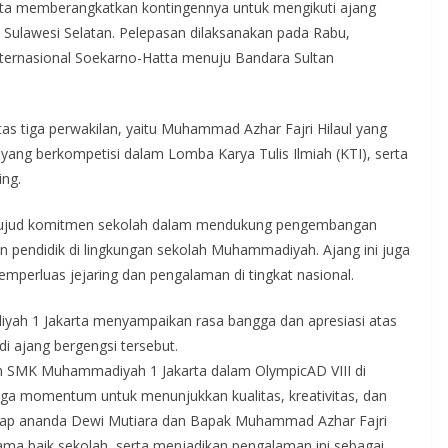
ta memberangkatkan kontingennya untuk mengikuti ajang
 Sulawesi Selatan. Pelepasan dilaksanakan pada Rabu,
nternasional Soekarno-Hatta menuju Bandara Sultan
s tiga perwakilan, yaitu Muhammad Azhar Fajri Hilaul yang
yang berkompetisi dalam Lomba Karya Tulis Ilmiah (KTI), serta
ing.
i wujud komitmen sekolah dalam mendukung pengembangan
n pendidik di lingkungan sekolah Muhammadiyah. Ajang ini juga
emperluas jejaring dan pengalaman di tingkat nasional.
yah 1 Jakarta menyampaikan rasa bangga dan apresiasi atas
di ajang bergengsi tersebut.
en SMK Muhammadiyah 1 Jakarta dalam OlympicAD VIII di
uga momentum untuk menunjukkan kualitas, kreativitas, dan
arap ananda Dewi Mutiara dan Bapak Muhammad Azhar Fajri
ama baik sekolah, serta menjadikan pengalaman ini sebagai