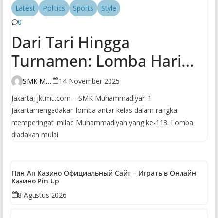
Latest
Politics
Sports
Style
0
Dari Tari Hingga
Turnamen: Lomba Hari
Kedua SMK
SMK Muhammadiyah 1 Jakarta
14 November 2025
Muhammadiyah 1 Jakarta
Jakarta, jktmu.com – SMK Muhammadiyah 1
Bikin Milad
Jakartamengadakan lomba antar kelas dalam rangka
memperingati milad Muhammadiyah yang ke-113. Lomba
Muhammadiyah Makin
diadakan mulai
Hidup!
Пин Ап Казино Официальный Сайт – Играть в Онлайн
Казино Pin Up
8 Agustus 2026