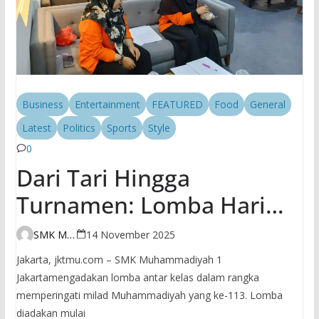
Business
Entertainment
FEATURED
Food
General
Latest
Politics
Sports
Style
0
Dari Tari Hingga
Turnamen: Lomba Hari
Kedua SMK
SMK Muhammadiyah 1 Jakarta
14 November 2025
Muhammadiyah 1 Jakarta
Jakarta, jktmu.com – SMK Muhammadiyah 1
Bikin Milad
Jakartamengadakan lomba antar kelas dalam rangka
memperingati milad Muhammadiyah yang ke-113. Lomba
Muhammadiyah Makin
diadakan mulai