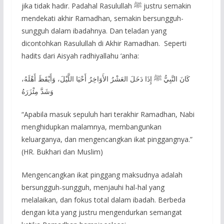
jika tidak hadir. Padahal Rasulullah ﷺ justru semakin
mendekati akhir Ramadhan, semakin bersungguh-
sungguh dalam ibadahnya. Dan teladan yang
dicontohkan Rasulullah di Akhir Ramadhan. Seperti
hadits dari Aisyah radhiyallahu ‘anha:
كَانَ النَّبِيُّ ﷺ إِذَا دَخَلَ العَشْرُ الأَوَاخِرُ أَحْيَا اللَّيْلَ، وَأَيْقَظَ أَهْلَهُ،
وَشَدَّ مِئْزَرَهُ
“Apabila masuk sepuluh hari terakhir Ramadhan, Nabi
menghidupkan malamnya, membangunkan
keluarganya, dan mengencangkan ikat pinggangnya.”
(HR. Bukhari dan Muslim)
Mengencangkan ikat pinggang maksudnya adalah
bersungguh-sungguh, menjauhi hal-hal yang
melalaikan, dan fokus total dalam ibadah. Berbeda
dengan kita yang justru mengendurkan semangat