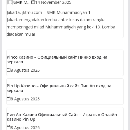
Kedua SMK
SMK Muhammadiyah 1 Jakarta
14 November 2025
Muhammadiyah 1 Jakarta
Jakarta, jktmu.com – SMK Muhammadiyah 1
Bikin Milad
Jakartamengadakan lomba antar kelas dalam rangka
memperingati milad Muhammadiyah yang ke-113. Lomba
Muhammadiyah Makin
diadakan mulai
Hidup!
Pinco Казино – Официальный сайт Пинко вход на
зеркало
8 Agustus 2026
Pin Up Казино – Официальный сайт Пин Ап вход на
зеркало
8 Agustus 2026
Пин Ап Казино Официальный Сайт – Играть в Онлайн
Казино Pin Up
8 Agustus 2026