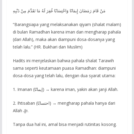
مَنْ قَامَ رَمَضَانَ إِيمَانًا وَاحْتِسَابًا غُفِرَ لَهُ مَا تَقَدَّمَ مِنْ ذَنْبِهِ
“Barangsiapa yang melaksanakan qiyam (shalat malam)
di bulan Ramadhan karena iman dan mengharap pahala
(dari Allah), maka akan diampuni dosa-dosanya yang
telah lalu.” (HR. Bukhari dan Muslim)
Hadits ini menjelaskan bahwa pahala shalat Tarawih
sama seperti keutamaan puasa Ramadhan: diampuni
dosa-dosa yang telah lalu, dengan dua syarat utama:
1. Imanan (إيمانًا) → karena iman, yakin akan janji Allah.
2. Ihtisaban (احتسابًا) → mengharap pahala hanya dari
Allah ﷻ.
Tanpa dua hal ini, amal bisa menjadi rutinitas kosong.