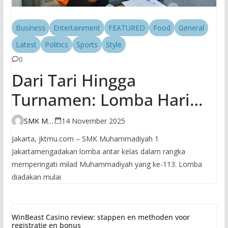
Business
Entertainment
FEATURED
Food
General
Latest
Politics
Sports
Style
0
Dari Tari Hingga
Turnamen: Lomba Hari
Kedua SMK
SMK Muhammadiyah 1 Jakarta
14 November 2025
Muhammadiyah 1 Jakarta
Jakarta, jktmu.com – SMK Muhammadiyah 1
Bikin Milad
Jakartamengadakan lomba antar kelas dalam rangka
memperingati milad Muhammadiyah yang ke-113. Lomba
Muhammadiyah Makin
diadakan mulai
Hidup!
WinBeast Casino review: stappen en methoden voor
registratie en bonus