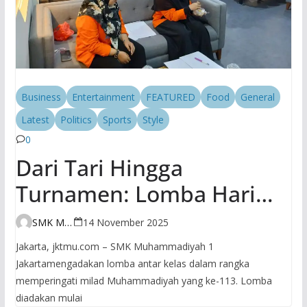
Business
Entertainment
FEATURED
Food
General
Latest
Politics
Sports
Style
0
Dari Tari Hingga
Turnamen: Lomba Hari
Kedua SMK
SMK Muhammadiyah 1 Jakarta
14 November 2025
Muhammadiyah 1 Jakarta
Jakarta, jktmu.com – SMK Muhammadiyah 1
Bikin Milad
Jakartamengadakan lomba antar kelas dalam rangka
memperingati milad Muhammadiyah yang ke-113. Lomba
Muhammadiyah Makin
diadakan mulai